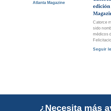
edición
Magazi
Catorce m
sido nomb
médicos de
Felicitaci
Seguir 
¿Necesita más 