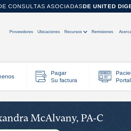
DE CONSULTAS ASOCIADAS
DE UNITED DIG
Proveedores
Ubicaciones
Recursos
Remisiones
Acerc
Pagar
Pacie
menos
Su factura
Portal
xandra McAlvany, PA-C