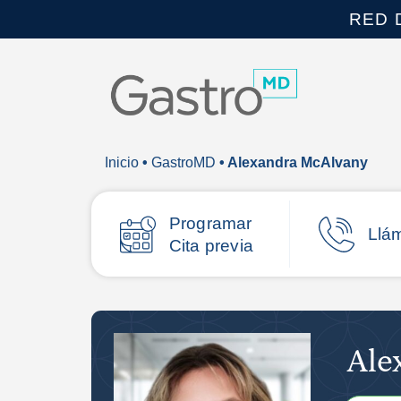
RED 
Inicio
•
GastroMD
• Alexandra McAlvany
Programar
Llá
Cita previa
Ale