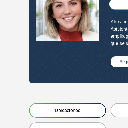
Alexandr
Asistent
amplia g
que se s
Segu
Ubicaciones