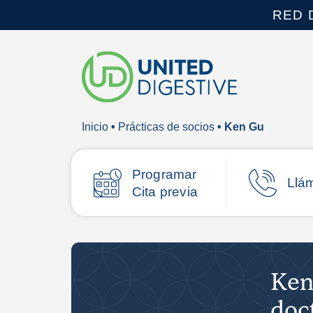
RED 
Inicio
•
Prácticas de socios
• Ken Gu
Programar
Llá
Cita previa
Ken
doc