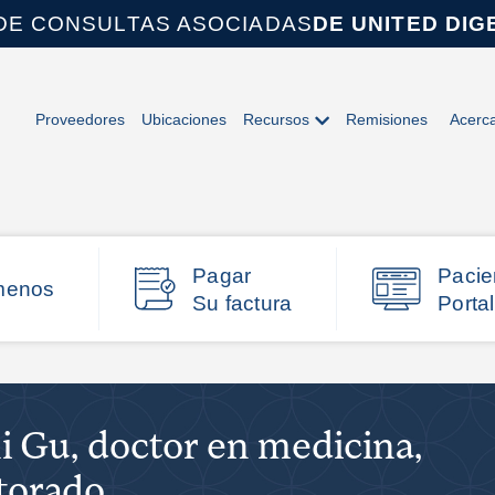
DE CONSULTAS ASOCIADAS
DE UNITED DIG
Proveedores
Ubicaciones
Recursos
Remisiones
Acerc
Pagar
Pacie
menos
Su factura
Portal
i Gu, doctor en medicina,
torado