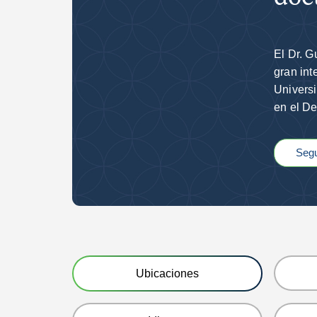
El Dr. G
gran int
Universi
en el De
Segu
Ubicaciones