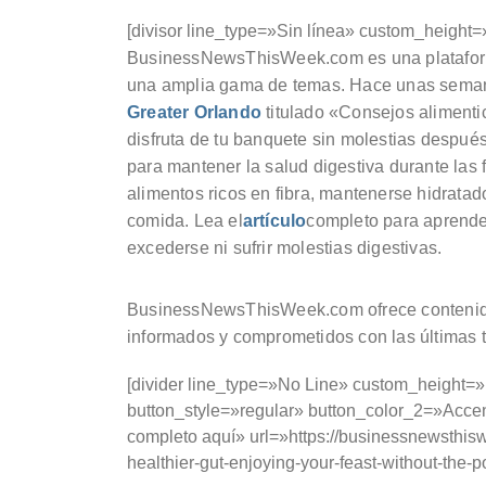
[divisor line_type=»Sin línea» custom_height=
BusinessNewsThisWeek.com es una plataform
una amplia gama de temas. Hace unas semana
Greater Orlando
titulado «Consejos alimenti
disfruta de tu banquete sin molestias después
para mantener la salud digestiva durante las
alimentos ricos en fibra, mantenerse hidratad
comida. Lea el
artículo
completo para aprender
excederse ni sufrir molestias digestivas.
BusinessNewsThisWeek.com ofrece contenidos
informados y comprometidos con las últimas 
[divider line_type=»No Line» custom_height=
button_style=»regular» button_color_2=»Accen
completo aquí» url=»https://businessnewsthisw
healthier-gut-enjoying-your-feast-without-the-p