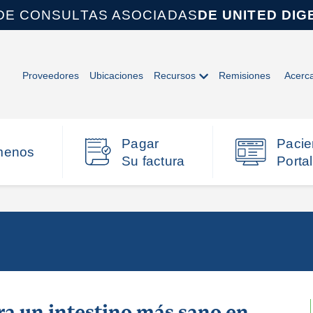
DE CONSULTAS ASOCIADAS
DE UNITED DIG
Proveedores
Ubicaciones
Recursos
Remisiones
Acerc
Pagar
Pacie
menos
Su factura
Portal
ra un intestino más sano en