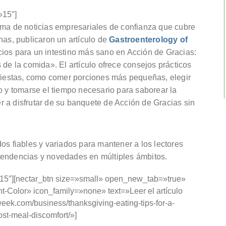
»15″]
a de noticias empresariales de confianza que cubre
s, publicaron un artículo de
Gastroenterology of
cios para un intestino más sano en Acción de Gracias:
 de la comida». El artículo ofrece consejos prácticos
 fiestas, como comer porciones más pequeñas, elegir
o y tomarse el tiempo necesario para saborear la
 a disfrutar de su banquete de Acción de Gracias sin
 fiables y variados para mantener a los lectores
tendencias y novedades en múltiples ámbitos.
»15″][nectar_btn size=»small» open_new_tab=»true»
t-Color» icon_family=»none» text=»Leer el artículo
eek.com/business/thanksgiving-eating-tips-for-a-
ost-meal-discomfort/»]