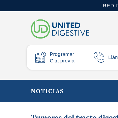
RED 
Programar
Llá
Cita previa
NOTICIAS
Tumores del tracto diges