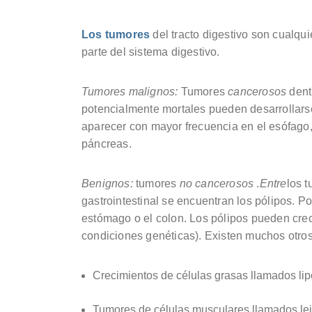
Los tumores
del tracto digestivo son cualqui
parte del sistema digestivo.
Tumores malignos
:
Tumores
cancerosos
dent
potencialmente mortales pueden desarrollarse 
aparecer con mayor frecuencia en el esófago, e
páncreas.
Benignos:
tumores
no cancerosos
.
Entre
los 
gastrointestinal se encuentran los pólipos. Po
estómago o el colon. Los pólipos pueden crec
condiciones genéticas). Existen muchos otros 
Crecimientos de células grasas llamados li
Tumores de células musculares llamados le