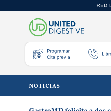
RED 
Programar
Llá
Cita previa
NOTICIAS
GastroMD felicita a dos 