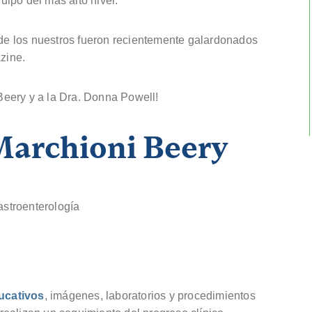
ipo del más alto nivel.
e los nuestros fueron recientemente galardonados
zine.
eery y a la Dra. Donna Powell!
Marchioni Beery
astroenterología
ucativos
, imágenes, laboratorios y procedimientos