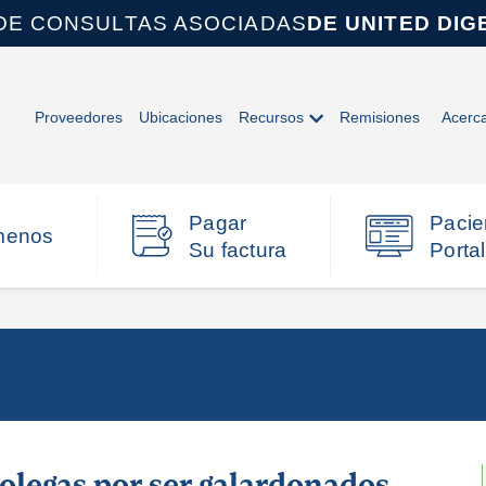
DE CONSULTAS ASOCIADAS
DE UNITED DIG
Proveedores
Ubicaciones
Recursos
Remisiones
Acerc
Pagar
Pacie
menos
Su factura
Portal
colegas por ser galardonados