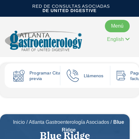
RED DE CONSULTAS ASOCIADAS
DE UNITED DIGESTIVE
Menú
English
Programar
Cita
Pag
Llámenos
previa
fact
Inicio
/
Atlanta Gastroenterología Asociados
/
Blue
Ridge
Blue Ridge