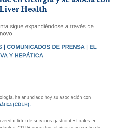
 Liver Health
anta sigue expandiéndose a través de
 novo
S
|
COMUNICADOS DE PRENSA
|
EL
VA Y HEPÁTICA
rología, ha anunciado hoy su asociación con
pática (CDLH).
eedor líder de servicios gastrointestinales en
dantes. CDLH opera tres clínicas y un centro de