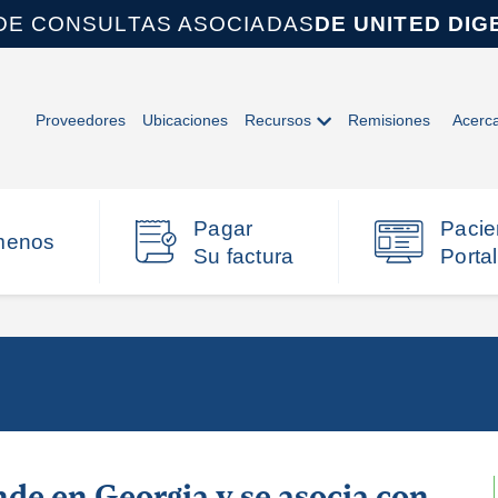
DE CONSULTAS ASOCIADAS
DE UNITED DIG
Proveedores
Ubicaciones
Recursos
Remisiones
Acerc
Pagar
Pacie
menos
Su factura
Portal
nde en Georgia y se asocia con