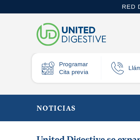
RED 
Programar
Llá
Cita previa
NOTICIAS
United Digestive se expa