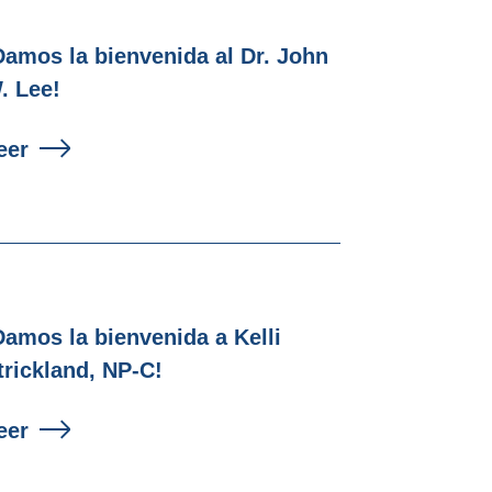
Damos la bienvenida al Dr. John
. Lee!
eer
Damos la bienvenida a Kelli
trickland, NP-C!
eer