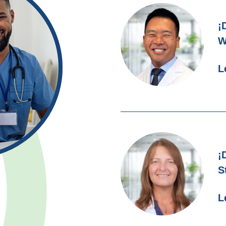
¡
W
L
¡
S
L