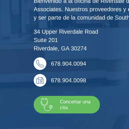
Bienvenido a la oficina de Riverdale 
Associates. Nuestros proveedores y e
y ser parte de la comunidad de Sout
34 Upper Riverdale Road
Suite 201
Riverdale
,
GA
30274
678.904.0094
678.904.0098
Concertar una
cita