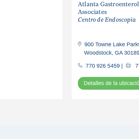
Atlanta Gastroentero
Associates
Centro de Endoscopia
900 Towne Lake Parkw
Woodstock, GA 3018
770 926 5459
|
7
Detalles de la ubicaci