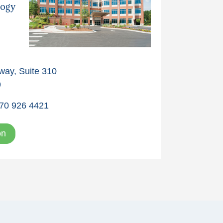
logy
ay, Suite 310
9
70 926 4421
ón