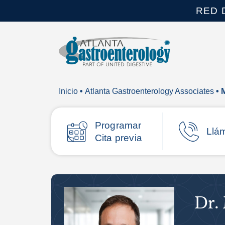
RED 
Inicio
•
Atlanta Gastroenterology Associates
• 
Programar
Llá
Cita previa
Dr.