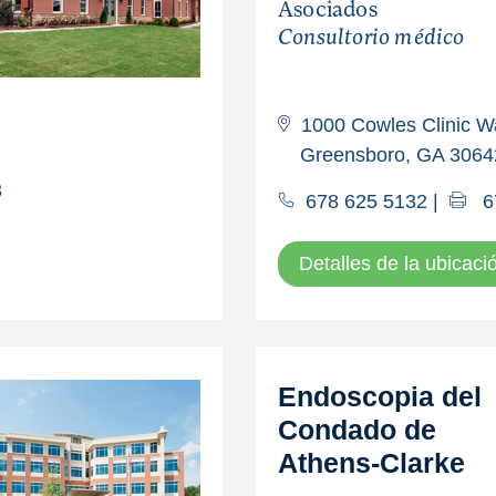
Asociados
Consultorio médico
1000 Cowles Clinic Wa
Greensboro, GA 3064
3
678 625 5132
|
6
Detalles de la ubicaci
Endoscopia del
Condado de
Athens-Clarke