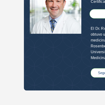
Certific
El Dr. R
obtuvo u
medicina
Rosenber
Universi
Medicin
Segu